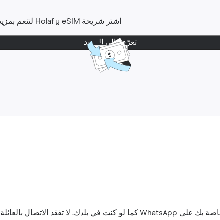
اشتر شريحة Holafly eSIM لتنعم بمزيد من راحة البال. لديك حتى
تعرّف إلى المزيد
اتصال بالعائلة والأصدقاء.