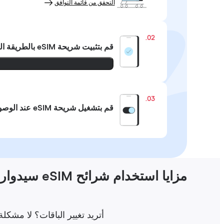
التحقق من قائمة التوافق
02.
قم بتثبيت شريحة eSIM
بالطريقة ال
03.
قم بتشغيل شريحة eSIM عند الوصول
مزايا استخدام شرائح eSIM سيدوارجو
أتريد تغيير الباقات؟ لا مشكلة على الإطلاق! اشتر شريحة Holafly eSIM ل