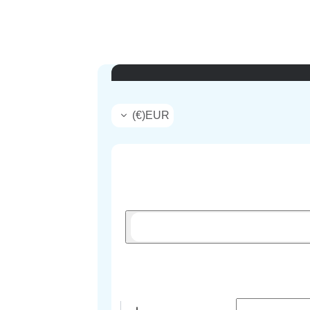
)
€
(
EUR