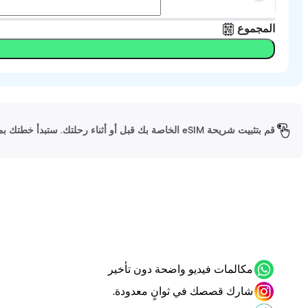
المجموع
قم بتثبيت شريحة eSIM الخاصة بك قبل أو أثناء رحلتك. ستبدأ خطتك بمجرد وصولك إلى وجهتك وتشغيل شريحة eSIM الخاصة بك.
مكالمات فيديو واضحة دون تأخير
شارك قصصك في ثوانٍ معدودة.