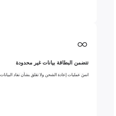
تتضمن البطاقة بيانات غير محدودة
انسَ عمليات إعادة الشحن ولا تقلق بشأن نفاد البيانات. مع بطاقة eSIM المدفوعة مسبقًا مع بيانات غير محدودة سيدوارجو