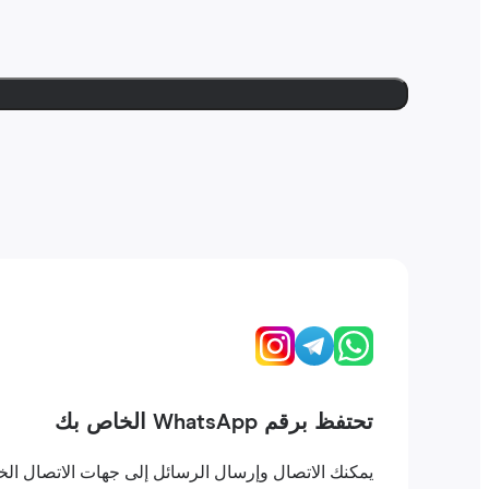
تحتفظ برقم WhatsApp الخاص بك
يمكنك الاتصال وإرسال الرسائل إلى جهات الاتصال الخاصة بك على WhatsApp كما لو كنت في بلدك. لا تفقد ال