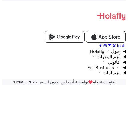
Holafly
م الوجهات
نوني
For Business
تمامات
صُنع باستخدام
بواسطة أشخاص يحبون السفر. Holafly 2026
®