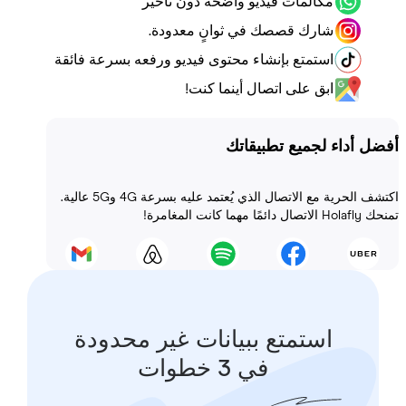
مكالمات فيديو واضحة دون تأخير
شارك قصصك في ثوانٍ معدودة.
استمتع بإنشاء محتوى فيديو ورفعه بسرعة فائقة
ابق على اتصال أينما كنت!
أداء لجميع تطبيقاتك
اكتشف الحرية مع الاتصال الذي يُعتمد عليه بسرعة 4G و5G عالية.
 المغامرة!
استمتع ببيانات غير محدودة
في 3 خطوات