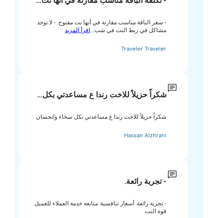
- تكلفة الباقة مناسب مقارنة في أنها نت…
- سعر الباقة مناسب مقارنة في أنها نت مفتوح. - لا توجد
مشاكل في ربط النت في شب...
اقرأ المزيد
Traveler Traveler
شكراً حزيلاً للاخت رندا ع مساعدتي بكل…
شكراً حزيلاً للاخت رندا ع مساعدتي بكل سخاء واتحسان
Hassan Alzhrani
- تجربة رائعة.
- تجربة رائعة. أسعار تنافسية. متابعة خدمة العملاء للعميل.
قوة النت.