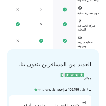
انات غير محدودة
ن مصاريف خفية
شركة الاتصالات
المحلية
تغطية سريعة
وموثوقة
العديد من المسافرين يثقون بنا.
ممتاز
بناءً على
105,198 مراجعة
على