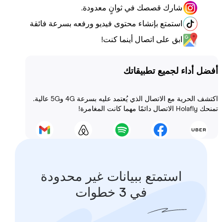
شارك قصصك في ثوانٍ معدودة.
استمتع بإنشاء محتوى فيديو ورفعه بسرعة فائقة
ابق على اتصال أينما كنت!
أداء لجميع تطبيقاتك
اكتشف الحرية مع الاتصال الذي يُعتمد عليه بسرعة 4G و5G عالية.
 المغامرة!
استمتع ببيانات غير محدودة
في 3 خطوات