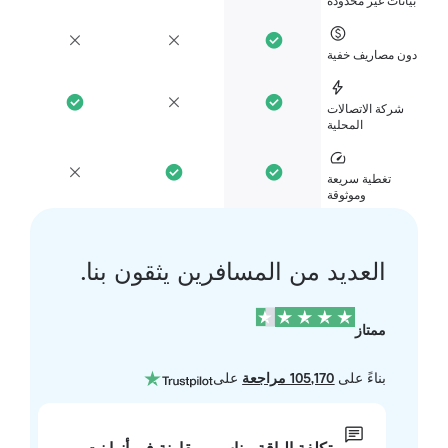
انات غير محدودة
ن مصاريف خفية
شركة الاتصالات
المحلية
تغطية سريعة
وموثوقة
العديد من المسافرين يثقون بنا.
ممتاز
بناءً على
105,170 مراجعة
على