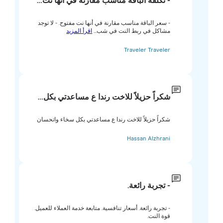
- تكلفة الباقة مناسب مقارنة في أنها نت…
- سعر الباقة مناسب مقارنة في أنها نت مفتوح. - لا توجد
مشاكل في ربط النت في شب...
اقرأ المزيد
Traveler Traveler
شكراً حزيلاً للاخت رندا ع مساعدتي بكل…
شكراً حزيلاً للاخت رندا ع مساعدتي بكل سخاء واتحسان
Hassan Alzhrani
- تجربة رائعة.
- تجربة رائعة. أسعار تنافسية. متابعة خدمة العملاء للعميل.
قوة النت.