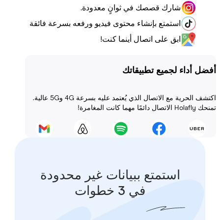
شارك قصصك في ثوانٍ معدودة.
استمتع بإنشاء محتوى فيديو ورفعه بسرعة فائقة
ابق على اتصال أينما كنت!
أداء لجميع تطبيقاتك
اكتشف الحرية مع الاتصال الذي يُعتمد عليه بسرعة 4G و5G عالية.
 المغامرة!
استمتع ببيانات غير محدودة
في 3 خطوات