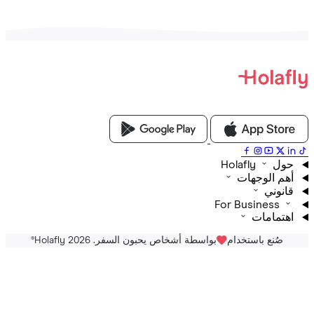
Holafly
م الوجهات
نوني
For Business
تمامات
صُنع باستخدام
بواسطة أشخاص يحبون السفر. Holafly 2026
®