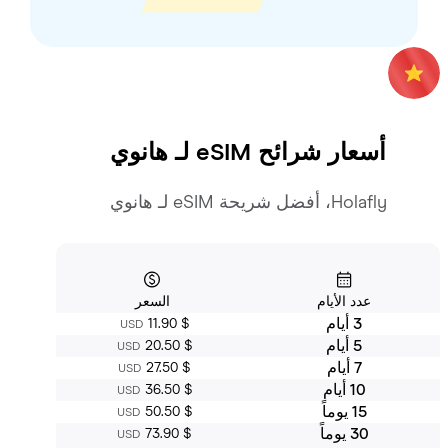
أسعار شرائح eSIM لـ
هانوي
Holafly، أفضل شريحة eSIM لـ هانوي
عدد الأيام
السعر
3 أيام
‏11.90 $
USD
5 أيام
‏20.50 $
USD
7 أيام
‏27.50 $
USD
10 أيام
‏36.50 $
USD
15 يوماً
‏50.50 $
USD
30 يوماً
‏73.90 $
USD