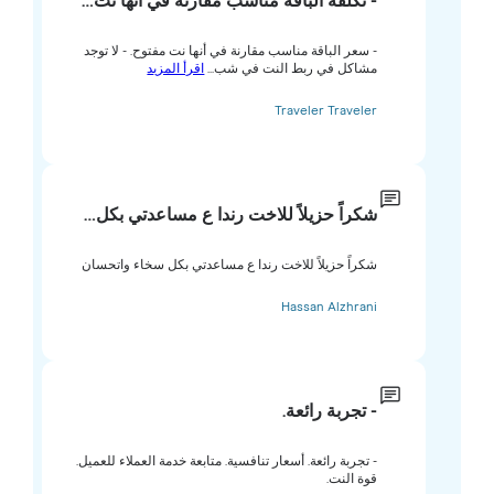
- تكلفة الباقة مناسب مقارنة في أنها نت…
- سعر الباقة مناسب مقارنة في أنها نت مفتوح. - لا توجد
مشاكل في ربط النت في شب...
اقرأ المزيد
Traveler Traveler
شكراً حزيلاً للاخت رندا ع مساعدتي بكل…
شكراً حزيلاً للاخت رندا ع مساعدتي بكل سخاء واتحسان
Hassan Alzhrani
- تجربة رائعة.
- تجربة رائعة. أسعار تنافسية. متابعة خدمة العملاء للعميل.
قوة النت.