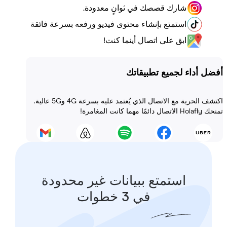
شارك قصصك في ثوانٍ معدودة.
استمتع بإنشاء محتوى فيديو ورفعه بسرعة فائقة
ابق على اتصال أينما كنت!
أداء لجميع تطبيقاتك
اكتشف الحرية مع الاتصال الذي يُعتمد عليه بسرعة 4G و5G عالية.
 المغامرة!
استمتع ببيانات غير محدودة
في 3 خطوات