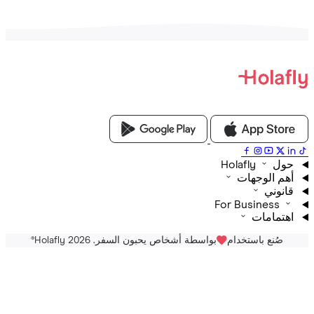
Holafly
م الوجهات
نوني
For Business
تمامات
صُنع باستخدام
بواسطة أشخاص يحبون السفر. Holafly 2026
®