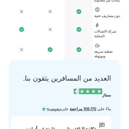
انات غير محدودة
ن مصاريف خفية
شركة الاتصالات
المحلية
تغطية سريعة
وموثوقة
العديد من المسافرين يثقون بنا.
ممتاز
بناءً على
105,170 مراجعة
على