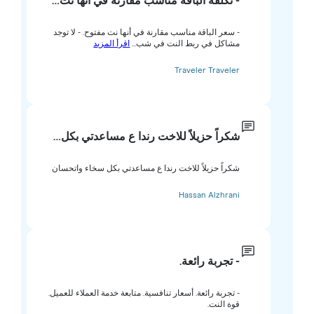
- تكلفة الباقة مناسب مقارنة في أنها نت…
- سعر الباقة مناسب مقارنة في أنها نت مفتوح. - لا توجد
مشاكل في ربط النت في شب...
اقرأ المزيد
Traveler Traveler
شكراً حزيلاً للاخت رندا ع مساعدتي بكل…
شكراً حزيلاً للاخت رندا ع مساعدتي بكل سخاء واتحسان
Hassan Alzhrani
- تجربة رائعة.
- تجربة رائعة. أسعار تنافسية. متابعة خدمة العملاء للعميل.
قوة النت.