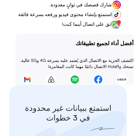
شارك قصصك في ثوانٍ معدودة.
استمتع بإنشاء محتوى فيديو ورفعه بسرعة فائقة
ابق على اتصال أينما كنت!
أداء لجميع تطبيقاتك
اكتشف الحرية مع الاتصال الذي يُعتمد عليه بسرعة 4G و5G عالية.
 المغامرة!
استمتع ببيانات غير محدودة
في 3 خطوات