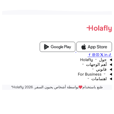
Holafly
م الوجهات
نوني
For Business
تمامات
صُنع باستخدام
بواسطة أشخاص يحبون السفر. Holafly 2026
®