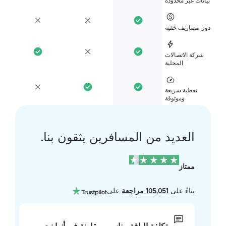
انات غير محدودة
ن مصاريف خفية
شركة الاتصالات
المحلية
تغطية سريعة
وموثوقة
العديد من المسافرين يثقون بنا.
ممتاز
بناءً على
105,051 مراجعة
على