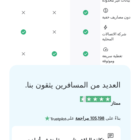
انات غير محدودة
ن مصاريف خفية
شركة الاتصالات
المحلية
تغطية سريعة
وموثوقة
العديد من المسافرين يثقون بنا.
ممتاز
بناءً على
105,198 مراجعة
على