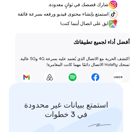
شارك قصصك في ثوانٍ معدودة.
استمتع بإنشاء محتوى فيديو ورفعه بسرعة فائقة
ابق على اتصال أينما كنت!
أداء لجميع تطبيقاتك
اكتشف الحرية مع الاتصال الذي يُعتمد عليه بسرعة 4G و5G عالية.
 المغامرة!
استمتع ببيانات غير محدودة
في 3 خطوات