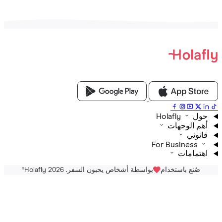
Holafly
م الوجهات
نوني
For Business
تمامات
صُنع باستخدام
بواسطة أشخاص يحبون السفر. Holafly 2026
®