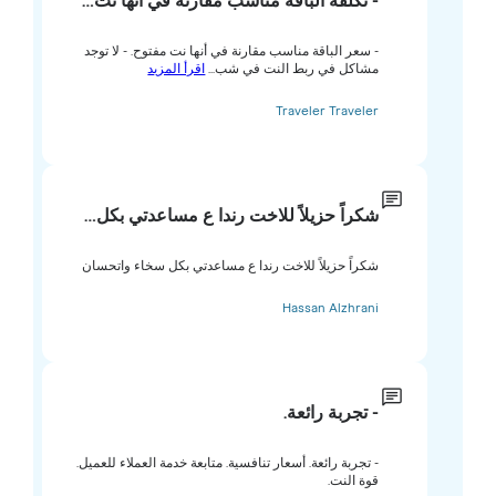
- تكلفة الباقة مناسب مقارنة في أنها نت…
- سعر الباقة مناسب مقارنة في أنها نت مفتوح. - لا توجد
مشاكل في ربط النت في شب...
اقرأ المزيد
Traveler Traveler
شكراً حزيلاً للاخت رندا ع مساعدتي بكل…
شكراً حزيلاً للاخت رندا ع مساعدتي بكل سخاء واتحسان
Hassan Alzhrani
- تجربة رائعة.
- تجربة رائعة. أسعار تنافسية. متابعة خدمة العملاء للعميل.
قوة النت.