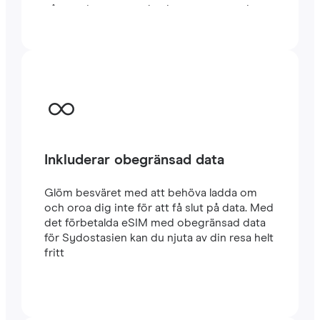
några minuter utomlands, oavsett om du
reser eller arbetar.
Inkluderar obegränsad data
Glöm besväret med att behöva ladda om
och oroa dig inte för att få slut på data. Med
det förbetalda eSIM med obegränsad data
för Sydostasien kan du njuta av din resa helt
fritt