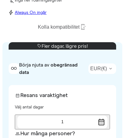
Inga fler roamingavgifter
Always On ingår
Kolla kompatibilitet
Fler dagar, lägre pris!
Börja njuta av
obegränsad
EUR
(
€
)
data
Resans varaktighet
Välj antal dagar
1
Hur många personer?