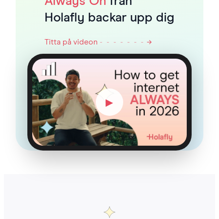
Always On
från
Holafly backar upp dig
Titta på videon
- - - - - - -
→
▶