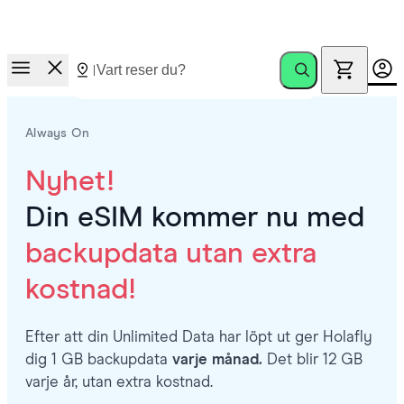
Nytt!
Ditt Holafly eSIM får nu 1 GB extra varje månad utan extra
kostnad när din plan löper ut.
Always On
Nyhet!
Din eSIM kommer nu med
backupdata utan extra
kostnad!
Efter att din Unlimited Data har löpt ut ger Holafly
dig 1 GB backupdata
varje månad.
Det blir 12 GB
varje år, utan extra kostnad.