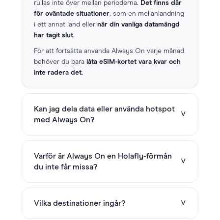
rullas inte över mellan perioderna.
Det finns där
för oväntade situationer
, som en mellanlandning
i ett annat land eller
när din vanliga datamängd
har tagit slut.
För att fortsätta använda Always On varje månad
behöver du bara
låta eSIM-kortet vara kvar och
inte radera det.
Kan jag dela data eller använda hotspot
˅
med Always On?
Nej, hotspot och datadelning är inte tillgängligt med den
här förmånen. Det extra datamängden på 1 GB är
Varför är Always On en Holafly-förmån
˅
utformad för personligt bruk på din enhet, så att du
du inte får missa?
förblir uppkopplad när det verkligen gäller.
Det är en exklusiv Holafly-förmån som ger dig 1 GB varje
månad för oväntade situationer – som försenade flyg
˅
Vilka destinationer ingår?
eller långa mellanlandningar.