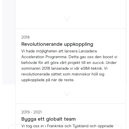
2018
Revolutionerande uppkoppling
Vi hade möjligheten att lansera Lanzadera
Acceleration Programme. Detta gav oss den boost vi
behövde för att göra vårt projekt till en succé. Under
sommaren 2018 lanserade vi vår eSIM-teknik. Vi
revolutionerade sättet som människor höll sig
uppkopplade på när de reste.
Det är det som gör oss unika
2019 - 2021
Bygga ett globalt team
Vi tog oss in i Frankrike och Tyskland och öppnade