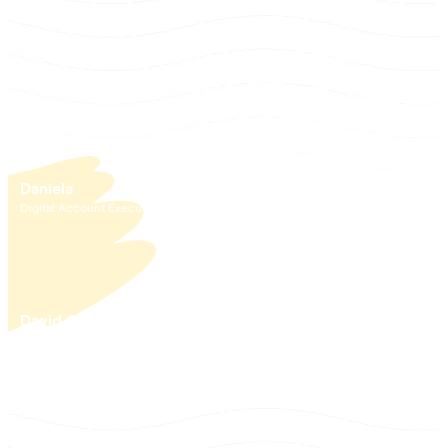
Daniela
eSIM
Marknadsföringschef
Daniela
Digital Account Executive
Brenda
Content Manager
David Corrales
Koordinator för
kundupplevelse