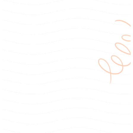
Arianna
Carrier Account Manager
Allan Kennedy
Finanschef (CFO)
Alejandra
UX-Forskare
Isis Aguirre
Kundsupportchef
Jefferson Arana
Miguel del Real
Chef för AI-strategi och -
drift
Chef för kunder