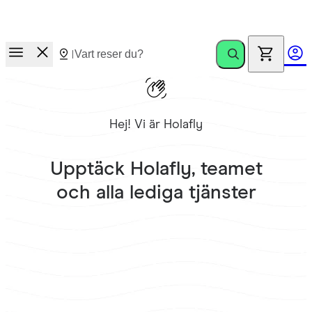
Nytt!
Ditt Holafly eSIM får nu 1 GB extra varje månad utan extra
kostnad när din plan löper ut.
Hej! Vi är Holafly
Upptäck
Holafly
, teamet
och alla lediga tjänster