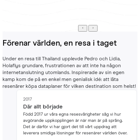
Miro
Cristian
Tillväxtspecialist -
Japanska marknaden
UI-Designer
Förenar världen, en resa i taget
Under en resa till Thailand upplevde Pedro och Lidia,
Holaflys grundare, frustrationen av att inte ha någon
internetanslutning utomlands. Inspirerade av sin egen
kamp kom de på en enkel men genialisk idé: att låta
resenärer köpa dataplaner för vilken destination som helst!
2017
Där allt började
Född 2017 ur våra egna resesvårigheter såg vi hur
avgörande uppkopplingen är när man är på språng.
Det är därför vi har gjort det till vårt uppdrag att
leverera smidiga lösningar för resenärer världen över.