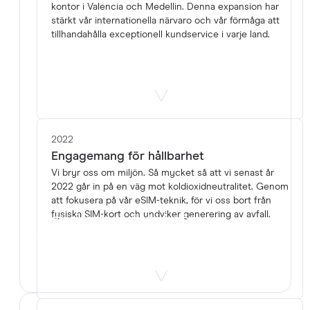
kontor i Valencia och Medellin. Denna expansion har
stärkt vår internationella närvaro och vår förmåga att
tillhandahålla exceptionell kundservice i varje land.
2022
Engagemang för hållbarhet
Vi bryr oss om miljön. Så mycket så att vi senast år
2022 går in på en väg mot koldioxidneutralitet. Genom
att fokusera på vår eSIM-teknik, för vi oss bort från
fysiska SIM-kort och undviker generering av avfall.
Vi tycker om det vi gör
Vår passion för resor driver oss att ge vårt
bästa för resenärer världen över. Vi är stolta
över det vi gör, för vi älskar det verkligen.