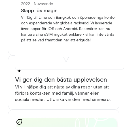
2022 - Nuvarande
Släpp lös magin
Kundtjänsten håller dig alltid om
Vi flög till Lima och Bangkok och öppnade nya kontor
och expanderade vår globala räckvidd. Vi lanserade
ryggen.
även appar för iOS och Android. Resenärer kan nu
Vårt supportteam är tillgängligt 24/7 för att
hantera sina eSIM mycket enklare - vi kan inte vänta
hålla din resa smidig och stressfri. Bland
på att se vad framtiden har att erbjuda!
resenärer hjälper vi varandra.
Vi ger dig den bästa upplevelsen
Vi vill hjälpa dig att njuta av dina resor utan att
förlora kontakten med familj, vänner eller
sociala medier. Utforska världen med sinnesro.