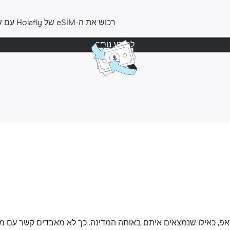
רכוש את ה-‎eSIM שלHolafly ‎ עם שקט נפשי ‎. ניתן לבקש החזר
למידע נוסף
אפ, כאילו שנמצאים איתם באותה המדינה. כך לא מאבדים קשר עם 