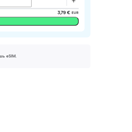
3,79 €
EUR
шь eSIM.