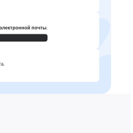
 электронной почты
.
а.