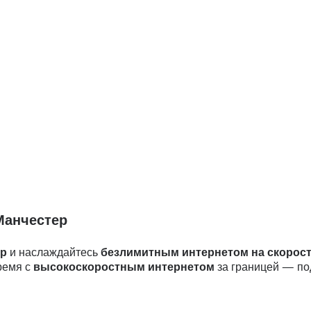
Манчестер
ер
и наслаждайтесь
безлимитным интернетом на скорос
время с
высокоскоростным интернетом
за границей — под