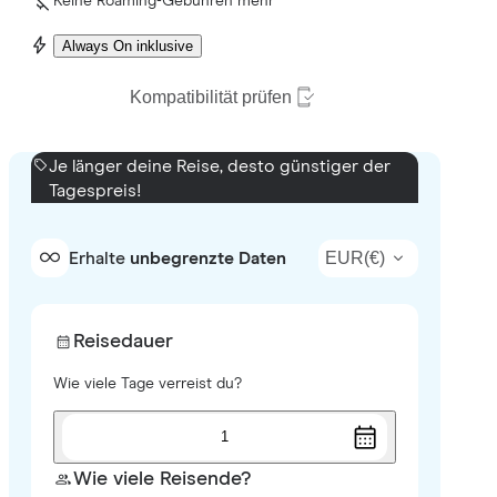
Keine Roaming-Gebühren mehr
Always On inklusive
Kompatibilität prüfen
Je länger deine Reise, desto günstiger der
Tagespreis!
EUR
(
€
)
Erhalte
unbegrenzte Daten
Reisedauer
Wie viele Tage verreist du?
1
Wie viele Reisende?