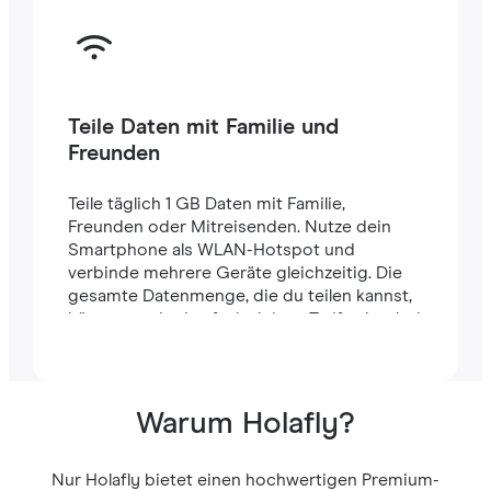
Teile Daten mit Familie und
Freunden
Teile täglich 1 GB Daten mit Familie,
Freunden oder Mitreisenden. Nutze dein
Smartphone als WLAN-Hotspot und
verbinde mehrere Geräte gleichzeitig. Die
gesamte Datenmenge, die du teilen kannst,
hängt von der Laufzeit deines Tarifs ab – bei
einem 7-Tage-Tarif stehen dir zum Beispiel
insgesamt 7 GB zur Verfügung.
Warum Holafly?
Nur Holafly bietet einen hochwertigen Premium-