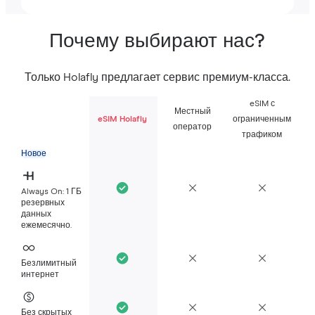
Почему выбирают нас?
Только Holafly предлагает сервис премиум-класса.
eSIM с
Местный
eSIM Holafly
ограниченным
оператор
трафиком
Новое
Always On: 1 ГБ
резервных
данных
ежемесячно.
Безлимитный
интернет
Без скрытых