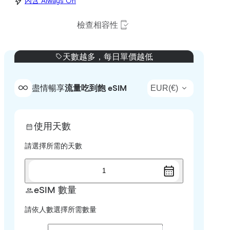
內含 Always On
檢查相容性
天數越多，每日單價越低
EUR
(
€
)
盡情暢享
流量吃到飽 eSIM
使用天數
請選擇所需的天數
1
eSIM 數量
請依人數選擇所需數量