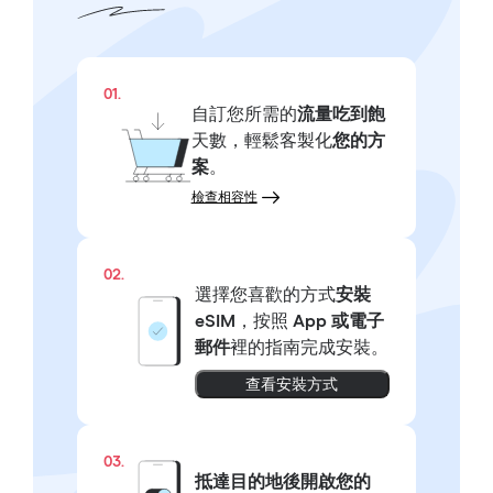
01.
自訂您所需的
流量吃到飽
天數，輕鬆客製化
您的方
案
。
檢查相容性
02.
選擇您喜歡的方式
安裝
eSIM
，按照
App 或電子
郵件
裡的指南完成安裝。
查看安裝方式
03.
抵達目的地後開啟您的