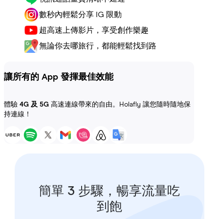
數秒內輕鬆分享 IG 限動
超高速上傳影片，享受創作樂趣
無論你去哪旅行，都能輕鬆找到路
讓所有的 App 發揮最佳效能
體驗
4G 及 5G
高速連線帶來的自由。Holafly 讓您隨時隨地保
持連線！
簡單 3 步驟，暢享流量吃
到飽