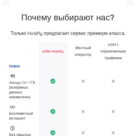
Почему выбирают нас?
Только Holafly предлагает сервис премиум-класса.
eSIM с
Местный
eSIM Holafly
ограниченным
оператор
трафиком
Новое
Always On: 1 ГБ
резервных
данных
ежемесячно.
Безлимитный
интернет
Без скрытых