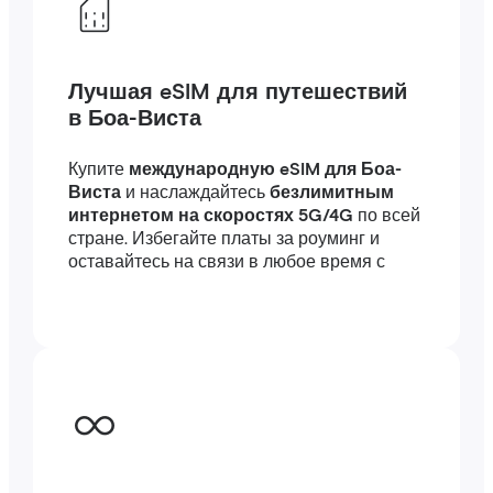
Лучшая eSIM для путешествий
в Боа-Виста
Купите
международную eSIM для Боа-
Виста
и наслаждайтесь
безлимитным
интернетом на скоростях 5G/4G
по всей
стране. Избегайте платы за роуминг и
оставайтесь на связи в любое время с
высокоскоростным интернетом
за
границей — подключение займет всего
несколько минут, где бы вы ни были, в
путешествии или по работе.