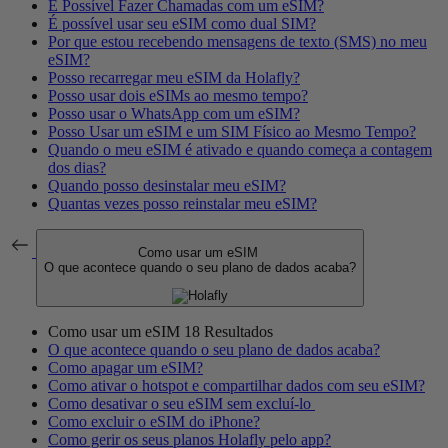
É Possível Fazer Chamadas com um eSIM?
É possível usar seu eSIM como dual SIM?
Por que estou recebendo mensagens de texto (SMS) no meu
eSIM?
Posso recarregar meu eSIM da Holafly?
Posso usar dois eSIMs ao mesmo tempo?
Posso usar o WhatsApp com um eSIM?
Posso Usar um eSIM e um SIM Físico ao Mesmo Tempo?
Quando o meu eSIM é ativado e quando começa a contagem
dos dias?
Quando posso desinstalar meu eSIM?
Quantas vezes posso reinstalar meu eSIM?
Como usar um eSIM
O que acontece quando o seu plano de dados acaba?
Como usar um eSIM
18 Resultados
O que acontece quando o seu plano de dados acaba?
Como apagar um eSIM?
Como ativar o hotspot e compartilhar dados com seu eSIM?
Como desativar o seu eSIM sem excluí-lo
Como excluir o eSIM do iPhone?
Como gerir os seus planos Holafly pelo app?