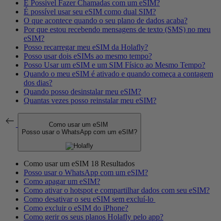
É Possível Fazer Chamadas com um eSIM?
É possível usar seu eSIM como dual SIM?
O que acontece quando o seu plano de dados acaba?
Por que estou recebendo mensagens de texto (SMS) no meu
eSIM?
Posso recarregar meu eSIM da Holafly?
Posso usar dois eSIMs ao mesmo tempo?
Posso Usar um eSIM e um SIM Físico ao Mesmo Tempo?
Quando o meu eSIM é ativado e quando começa a contagem
dos dias?
Quando posso desinstalar meu eSIM?
Quantas vezes posso reinstalar meu eSIM?
Como usar um eSIM
Posso usar o WhatsApp com um eSIM?
Como usar um eSIM
18 Resultados
Posso usar o WhatsApp com um eSIM?
Como apagar um eSIM?
Como ativar o hotspot e compartilhar dados com seu eSIM?
Como desativar o seu eSIM sem excluí-lo
Como excluir o eSIM do iPhone?
Como gerir os seus planos Holafly pelo app?