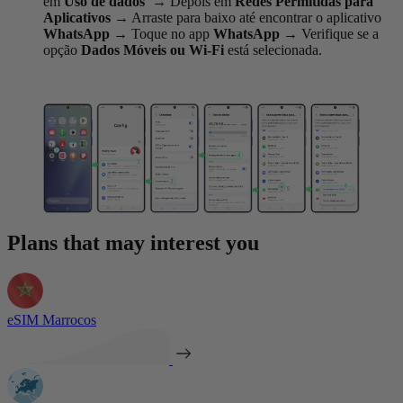
em
Uso de dados
→
Depois em
Redes Permitidas para
Aplicativos
→
Arraste para baixo até encontrar o aplicativo
WhatsApp
→
Toque no app
WhatsApp
→
Verifique se a
opção
Dados Móveis ou Wi-Fi
está selecionada.
Plans that may interest you
eSIM Marrocos