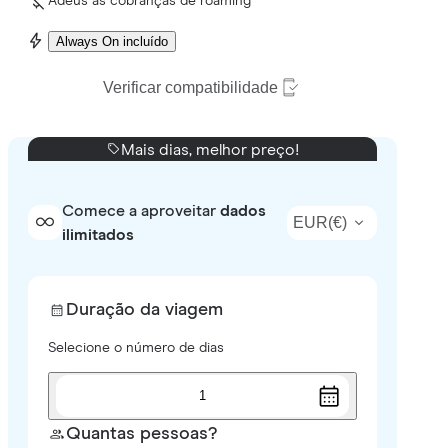
Adeus às cobranças de roaming
Always On incluído
Verificar compatibilidade
Mais dias, melhor preço!
Comece a aproveitar
dados
EUR
(
€
)
ilimitados
Duração da viagem
Selecione o número de dias
1
Quantas pessoas?