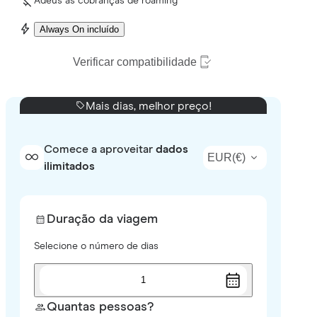
Adeus às cobranças de roaming
Always On incluído
Verificar compatibilidade
Mais dias, melhor preço!
Comece a aproveitar
dados
EUR
(
€
)
ilimitados
Duração da viagem
Selecione o número de dias
1
Quantas pessoas?