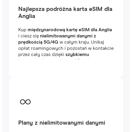
Najlepsza podróżna karta eSIM dla
Anglia
Kup
międzynarodową kartę eSIM dla Anglia
i ciesz się
nielimitowanymi danymi z
prędkością 5G/4G
w całym kraju. Unikaj
opłat roamingowych i pozostań w kontakcie
przez cały czas dzięki
szybkiemu
internetowi
, gotowemu w kilka minut za
granicą, niezależnie od tego, czy
podróżujesz, czy pracujesz.
Plany z nielimitowanymi danymi