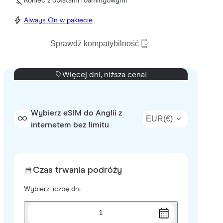
Koniec z opłatami roamingowymi
Always On w pakiecie
Sprawdź kompatybilność
Więcej dni, niższa cena!
Wybierz eSIM do Anglii z
EUR
(
€
)
internetem bez limitu
Czas trwania podróży
Wybierz liczbę dni
1