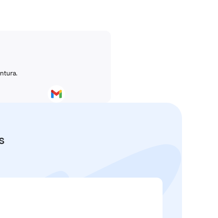
ntura.
s