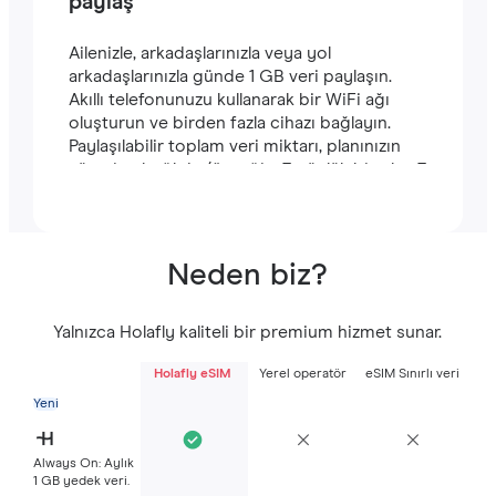
paylaş
Ailenizle, arkadaşlarınızla veya yol
arkadaşlarınızla günde 1 GB veri paylaşın.
Akıllı telefonunuzu kullanarak bir WiFi ağı
oluşturun ve birden fazla cihazı bağlayın.
Paylaşılabilir toplam veri miktarı, planınızın
süresine bağlıdır (örneğin, 7 günlük bir plan 7
GB içerir).
Neden biz?
Yalnızca Holafly kaliteli bir premium hizmet sunar.
Holafly eSIM
Yerel operatör
eSIM Sınırlı veri
Yeni
Always On: Aylık
1 GB yedek veri.