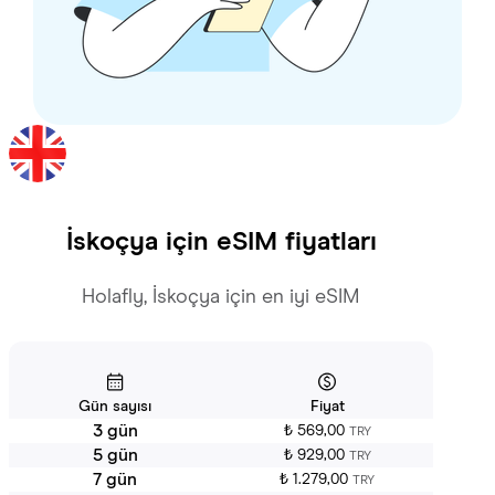
İskoçya
için eSIM fiyatları
Holafly, İskoçya için en iyi eSIM
Gün sayısı
Fiyat
3 gün
₺ 569,00
TRY
5 gün
₺ 929,00
TRY
7 gün
₺ 1.279,00
TRY