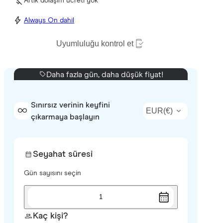
Artık dolaşım ücreti yok
Always On dahil
Uyumluluğu kontrol et
Daha fazla gün, daha düşük fiyat!
Sınırsız verinin keyfini
EUR
(
€
)
çıkarmaya başlayın
Seyahat süresi
Gün sayısını seçin
1
Kaç kişi?