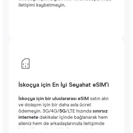
iletişimi kaybetmeyin.
İskoçya için En İyi Seyahat eSIM'i
İskoçya için bir uluslararası eSIM
satın alın
ve dolaşım için bir daha asla ücret
ödemeyin. ‎3G/4G/
5G
/LTE hızında
sınırsız
internete
dakikalar içinde bağlanarak hem
aileniz hem de arkadaşlarınızla iletişimde
kalın. Hizmetlerimizi kullanmaya kolayca