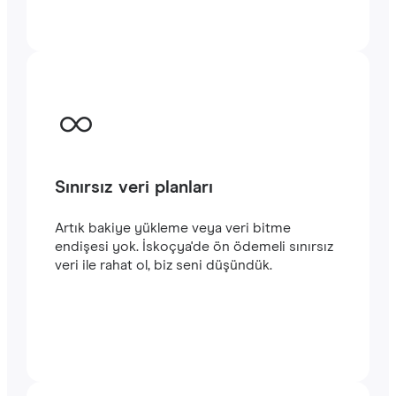
başlayabilirsiniz. Satın alma işlemini
tamamladığınızda e-posta adresinize
gönderilecek olan QR kodunu akıllı
telefonunuzun kamerasıyla tarayarak İskoçya
seyahatinizde
hızlı ve istikrarlı bir internet
bağlantısının keyfini çıkarabilirsiniz.‎
Sınırsız veri planları
Artık bakiye yükleme veya veri bitme
endişesi yok. İskoçya'de ön ödemeli sınırsız
veri ile rahat ol, biz seni düşündük.