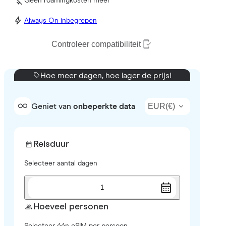
Geen roamingkosten meer
Always On inbegrepen
Controleer compatibiliteit
Hoe meer dagen, hoe lager de prijs!
EUR
(
€
)
Geniet van
onbeperkte data
Reisduur
Selecteer aantal dagen
1
Hoeveel personen
Selecteer één eSIM per persoon