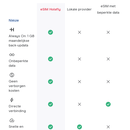
eSIM met
eSIM Holafly
Lokale provider
beperkte data
Nieuw
Always On: 1 GB
maandelijkse
back-updata
Onbeperkte
data
Geen
verborgen
kosten
Directe
verbinding
Snelle en