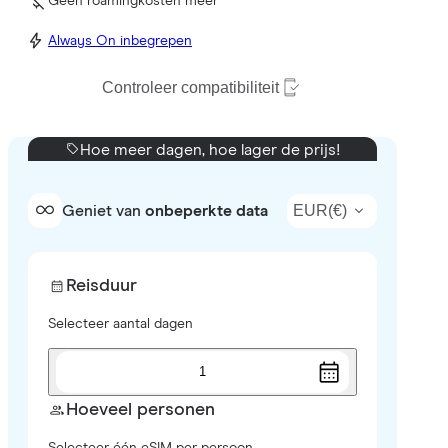
Geen roamingkosten meer
Always On inbegrepen
Controleer compatibiliteit
Hoe meer dagen, hoe lager de prijs!
EUR
(
€
)
Geniet van
onbeperkte data
Reisduur
Selecteer aantal dagen
1
Hoeveel personen
Selecteer één eSIM per persoon