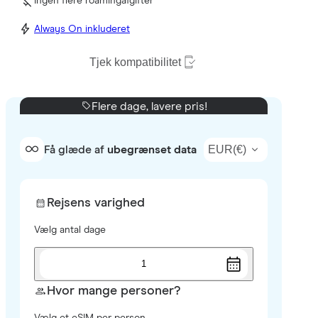
Ingen flere roamingafgifter
Always On inkluderet
Tjek kompatibilitet
Flere dage, lavere pris!
EUR
(
€
)
Få glæde af
ubegrænset data
Rejsens varighed
Vælg antal dage
1
Hvor mange personer?
Vælg et eSIM per person