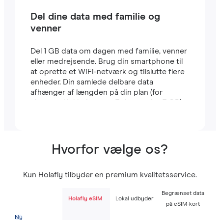
Del dine data med familie og
venner
Del 1 GB data om dagen med familie, venner
eller medrejsende. Brug din smartphone til
at oprette et WiFi-netværk og tilslutte flere
enheder. Din samlede delbare data
afhænger af længden på din plan (for
eksempel inkluderer en 7-dages plan 7 GB).
Hvorfor vælge os?
Kun Holafly tilbyder en premium kvalitetsservice.
Begrænset data
Holafly eSIM
Lokal udbyder
på eSIM-kort
Ny