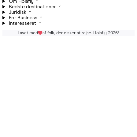
Om Holafly
Bedste destinationer
Juridisk
For Business
Interesseret
Lavet med
af folk, der elsker at rejse. Holafly 2026
®