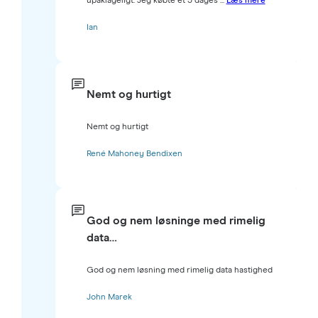
upåklageligt. Jeg købte et 3 dages ...
Læs mere
Ian
Nemt og hurtigt
Nemt og hurtigt
René Mahoney Bendixen
God og nem løsninge med rimelig
data…
God og nem løsning med rimelig data hastighed
John Marek