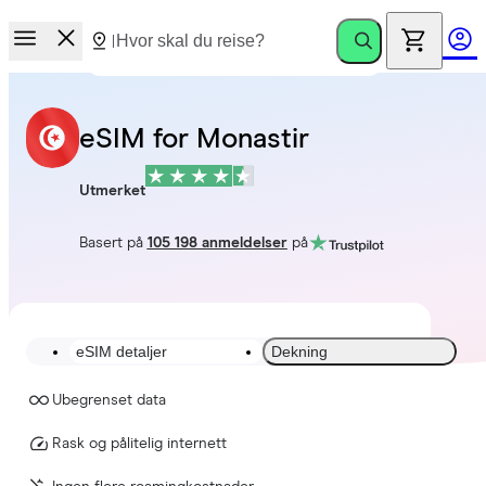
eSIM for Monastir
Utmerket
Basert på
105 198 anmeldelser
på
eSIM detaljer
Dekning
Ubegrenset data
Rask og pålitelig internett