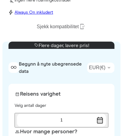
Ingen flere roamingkostnader
Always On inkludert
Sjekk kompatibilitet
Flere dager, lavere pris!
Begynn å nyte ubegrensede
EUR
(
€
)
data
Reisens varighet
Velg antall dager
1
Hvor mange personer?