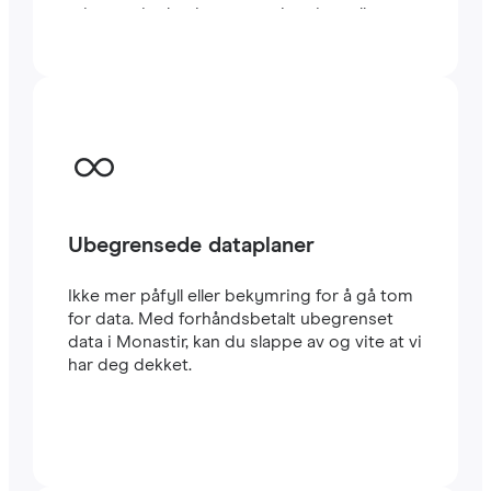
minutter i utlandet, enten du reiser eller
jobber.
Ubegrensede dataplaner
Ikke mer påfyll eller bekymring for å gå tom
for data. Med forhåndsbetalt ubegrenset
data i Monastir, kan du slappe av og vite at vi
har deg dekket.