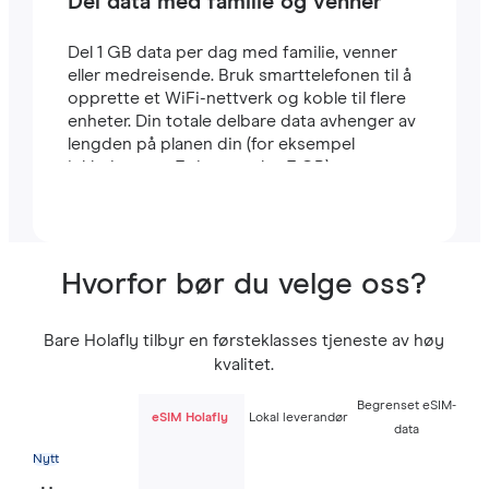
Del data med familie og venner
Del 1 GB data per dag med familie, venner
eller medreisende. Bruk smarttelefonen til å
opprette et WiFi-nettverk og koble til flere
enheter. Din totale delbare data avhenger av
lengden på planen din (for eksempel
inkluderer en 7-dagers plan 7 GB).
Hvorfor bør du velge oss?
Bare Holafly tilbyr en førsteklasses tjeneste av høy
kvalitet.
Begrenset eSIM-
eSIM Holafly
Lokal leverandør
data
Nytt