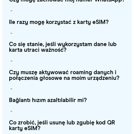
Ile razy mogę korzystać z karty eSIM?
Co się stanie, jeśli wykorzystam dane lub
karta utraci ważność?
Czy muszę aktywować roaming danych i
połączenia głosowe na moim urządzeniu?
Bağlantı hızım azaltılabilir mi?
Co zrobić, jeśli usunę lub zgubię kod QR
karty eSIM?