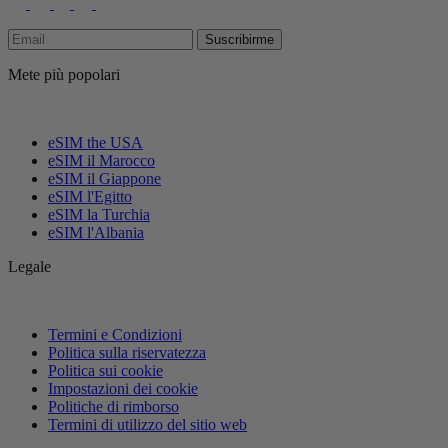
Suscribirme
Mete più popolari
eSIM the USA
eSIM il Marocco
eSIM il Giappone
eSIM l'Egitto
eSIM la Turchia
eSIM l'Albania
Legale
Termini e Condizioni
Politica sulla riservatezza
Politica sui cookie
Impostazioni dei cookie
Politiche di rimborso
Termini di utilizzo del sitio web