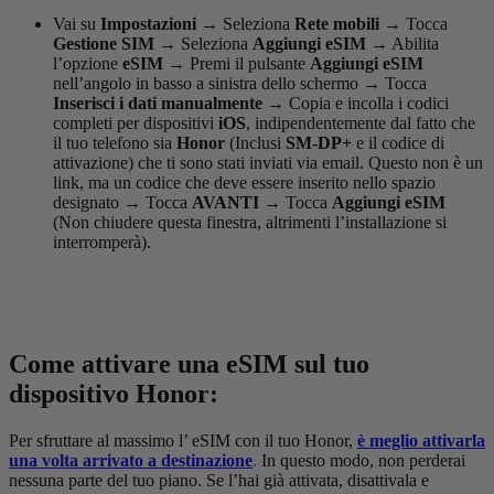
Vai su
Impostazioni
→
Seleziona
Rete mobili
→
Tocca
Gestione SIM
→
Seleziona
Aggiungi eSIM
→
Abilita
l’opzione
eSIM
→
Premi il pulsante
Aggiungi eSIM
nell’angolo in basso a sinistra dello schermo
→
Tocca
Inserisci i dati manualmente →
Copia e incolla i codici
completi per dispositivi
iOS
, indipendentemente dal fatto che
il tuo telefono sia
Honor
(Inclusi
SM-DP+
e il codice di
attivazione) che ti sono stati inviati via email. Questo non è un
link, ma un codice che deve essere inserito nello spazio
designato
→
Tocca
AVANTI
→
Tocca
Aggiungi eSIM
(Non chiudere questa finestra, altrimenti l’installazione si
interromperà).
Come attivare una eSIM sul tuo
dispositivo Honor:
Per sfruttare al massimo l’ eSIM con il tuo Honor,
è meglio attivarla
una volta arrivato a destinazione
.
In questo modo, non perderai
nessuna parte del tuo piano. Se l’hai già attivata, disattivala e