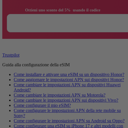
                Ottieni uno sconto del 5%  usando il codice

Trustpilot
Guida alla configurazione della eSIM
Come installare e attivare una eSIM su un dispositivo Honor?
Come aggiornare le impostazioni APN sui dispositivi Honor?
Come cambiare le impostazioni APN su dispositivi Huawei
Android?
Come cambiare le impostazioni APN su Motorola?
Come cambiare le impostazioni APN sui dispositivi Vivo?
Come configurare il mio eSIM?
Come configurare le impostazioni APN della rete mobile su
Sony?
Come configurare le impostazioni APN su Android su Oppo?
Come configurare una eSIM su iPhone 17 e altri modelli con