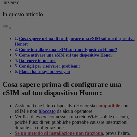
iniziare?
In questo articolo
Cosa sapere prima di configurare una eSIM sul tuo dispositivo
Honor:
Come installare una eSIM sul tuo dispositivo Honor?
Come attivare una eSIM sul tuo dispositivo Honor:
Da tenere in mente:
Consigli per risolvere i problemi:
Plans that may interest you
Cosa sapere prima di configurare una
eSIM sul tuo dispositivo Honor:
Assicurati che il tuo dispositivo Honor sia
compatibile
con
eSIM e non
bloccato
da alcun operatore.
Verifica di essere connesso a una rete Wi-Fi stabile e sicura,
poiché l’uso di reti pubbliche potrebbe causare interruzioni
durante la configurazione.
Se un metodo di installazione non funziona
,
prova l’altro.