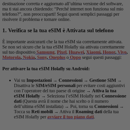
destinazione corretta e aggiornato all’ultima versione del software,
ma ti stai ancora chiedendo: “Perché internet non funziona sul mio
telefono?”, non preoccuparti! Segui questi semplici passaggi per
risolvere il problema e tornare online.
1. Verifica se la tua eSIM è Attivata sul telefono
È importante assicurarti che la tua eSIM sia correttamente attivata.
Se non sei sicuro che la tua eSIM Holafly sia attivata correttamente
sul tuo dispositivo
Samsung
,
Pixel
,
Huawei
,
Xiaomi
,
Honor
,
Vivo
,
Motorola
,
Nokia
,
Sony
,
Oneplus
o
Oppo
segui questi passaggi:
Per attivare la tua eSIM Holafly su Android:
Vai su
Impostazioni
→
Connessioni
→
Gestione SIM
→
Disattiva le
SIM/eSIM personali
per evitare costi aggiuntivi
con l’operatore del tuo paese di origine
→
Attiva la tua
eSIM Holafly
→
Seleziona l’eSIM Holafly nei
Connessione
dati
(Questa avrà il nome che hai scelto o il numero
dell’ultima eSIM installata)
→
Poi, torna su
Connessioni
→
Tocca su
Reti mobili
→
Attiva il
Roaming dati
della tua
eSIM Holafly per
avviare il tuo piano dati
.