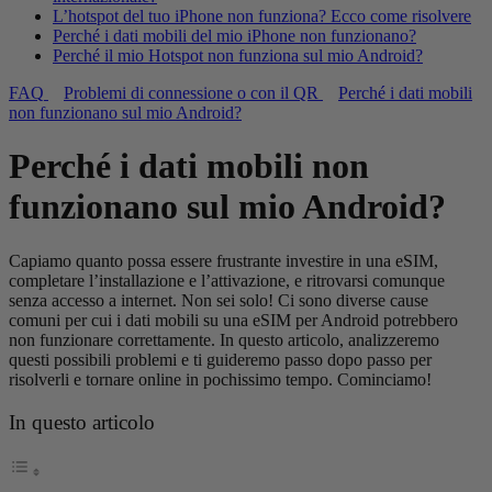
L’hotspot del tuo iPhone non funziona? Ecco come risolvere
Perché i dati mobili del mio iPhone non funzionano?
Perché il mio Hotspot non funziona sul mio Android?
FAQ
Problemi di connessione o con il QR
Perché i dati mobili
non funzionano sul mio Android?
Perché i dati mobili non
funzionano sul mio Android?
Capiamo quanto possa essere frustrante investire in una eSIM,
completare l’installazione e l’attivazione, e ritrovarsi comunque
senza accesso a internet. Non sei solo! Ci sono diverse cause
comuni per cui i dati mobili su una eSIM per Android potrebbero
non funzionare correttamente. In questo articolo, analizzeremo
questi possibili problemi e ti guideremo passo dopo passo per
risolverli e tornare online in pochissimo tempo. Cominciamo!
In questo articolo