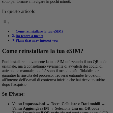
sotto per tornare a navigare in pochi minuti.
In questo articolo
Come reinstallare la tua eSIM?
Da tenere a mente
Plans that may interest you
Come reinstallare la tua eSIM?
Puoi installare nuovamente la tua eSIM utilizzando il tuo QR code
originale, ma ti consigliamo vivamente di avvalerti dei codici di
attivazione manuale, poiché sono il metodo più affidabile per
garantire la riuscita del processo. Troverai entrambe le opzioni
all’interno dell’e-mail di conferma iniziale che hai ricevuto subito
dopo l’acquisto.
Su iPhone:
Vai su
Impostazioni
→
Tocca
Cellulare
o
Dati mobili
→
Vai su
Aggiungi eSIM
→
Seleziona
Usa un QR code
→
Tocca
Scansiona il QR code
(da qui puoi scansionare il QR