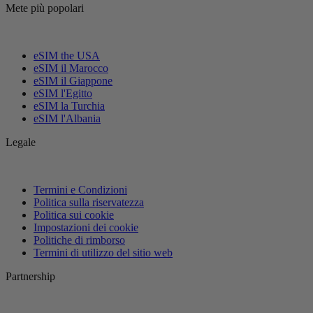
Mete più popolari
eSIM the USA
eSIM il Marocco
eSIM il Giappone
eSIM l'Egitto
eSIM la Turchia
eSIM l'Albania
Legale
Termini e Condizioni
Politica sulla riservatezza
Politica sui cookie
Impostazioni dei cookie
Politiche di rimborso
Termini di utilizzo del sitio web
Partnership