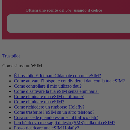
                Ottieni uno sconto del 5%  usando il codice

Trustpilot
Come si usa un’eSIM
È Possibile Effettuare Chiamate con una eSIM?
Come attivare l’hotspot e condividere i dati con la tua eSIM?
Come controllare il mio utilizzo dati?
Come disattivare la tua eSIM senza eliminarla
Come eliminare una eSIM da iPhone?
Come eliminare una eSIM?
Come richiedere un rimborso Holafly?
Come trasferire l’eSIM su un altro telefono?
Cosa succede quando esaurisci il traffico dati?
Perché ricevo messaggi di testo (SMS) sulla mia eSIM?
Posso ricaricare una eSIM Holafly?