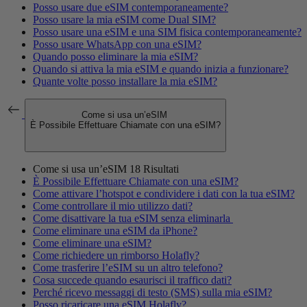
Posso usare due eSIM contemporaneamente?
Posso usare la mia eSIM come Dual SIM?
Posso usare una eSIM e una SIM fisica contemporaneamente?
Posso usare WhatsApp con una eSIM?
Quando posso eliminare la mia eSIM?
Quando si attiva la mia eSIM e quando inizia a funzionare?
Quante volte posso installare la mia eSIM?
Come si usa un’eSIM
È Possibile Effettuare Chiamate con una eSIM?
Come si usa un’eSIM
18 Risultati
È Possibile Effettuare Chiamate con una eSIM?
Come attivare l’hotspot e condividere i dati con la tua eSIM?
Come controllare il mio utilizzo dati?
Come disattivare la tua eSIM senza eliminarla
Come eliminare una eSIM da iPhone?
Come eliminare una eSIM?
Come richiedere un rimborso Holafly?
Come trasferire l’eSIM su un altro telefono?
Cosa succede quando esaurisci il traffico dati?
Perché ricevo messaggi di testo (SMS) sulla mia eSIM?
Posso ricaricare una eSIM Holafly?