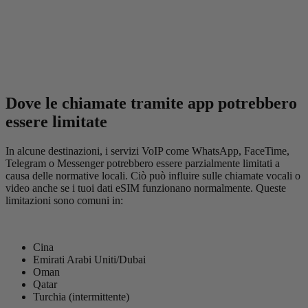
Dove le chiamate tramite app potrebbero
essere limitate
In alcune destinazioni, i servizi VoIP come WhatsApp, FaceTime,
Telegram o Messenger potrebbero essere parzialmente limitati a
causa delle normative locali. Ciò può influire sulle chiamate vocali o
video anche se i tuoi dati eSIM funzionano normalmente. Queste
limitazioni sono comuni in:
Cina
Emirati Arabi Uniti/Dubai
Oman
Qatar
Turchia (intermittente)