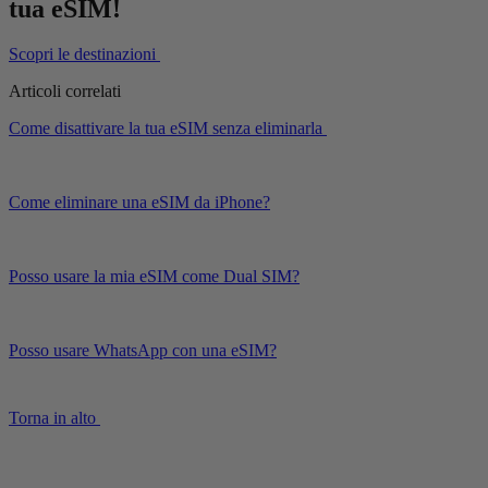
tua eSIM!
Scopri le destinazioni
Articoli correlati
Come disattivare la tua eSIM senza eliminarla
Come eliminare una eSIM da iPhone?
Posso usare la mia eSIM come Dual SIM?
Posso usare WhatsApp con una eSIM?
Torna in alto