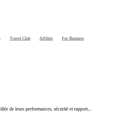
s
Travel Club
Affiliés
For Business
ée de leurs performances, sécurité et rapport...