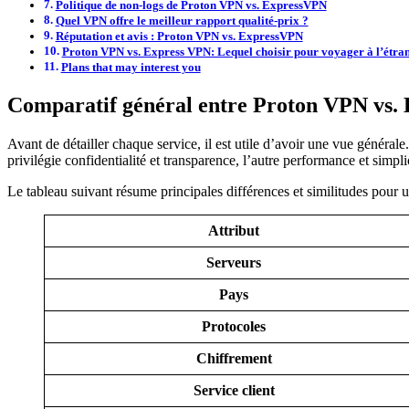
Politique de non-logs de Proton VPN vs. ExpressVPN
Quel VPN offre le meilleur rapport qualité-prix ?
Réputation et avis : Proton VPN vs. ExpressVPN
Proton VPN vs. Express VPN: Lequel choisir pour voyager à l’étra
Plans that may interest you
Comparatif général entre Proton VPN vs.
Avant de détailler chaque service, il est utile d’avoir une vue générale
privilégie confidentialité et transparence, l’autre performance et simpli
Le tableau suivant résume principales différences et similitudes pour
Attribut
Serveurs
Pays
Protocoles
Chiffrement
Service client