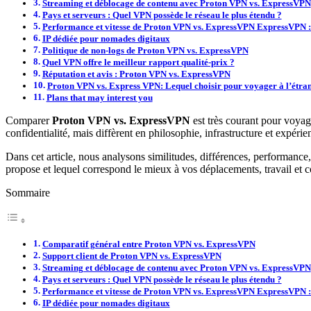
Streaming et déblocage de contenu avec Proton VPN vs. ExpressVPN
Pays et serveurs : Quel VPN possède le réseau le plus étendu ?
Performance et vitesse de Proton VPN vs. ExpressVPN ExpressVPN : le
IP dédiée pour nomades digitaux
Politique de non-logs de Proton VPN vs. ExpressVPN
Quel VPN offre le meilleur rapport qualité-prix ?
Réputation et avis : Proton VPN vs. ExpressVPN
Proton VPN vs. Express VPN: Lequel choisir pour voyager à l’étra
Plans that may interest you
Comparer
Proton VPN vs. ExpressVPN
est très courant pour voyag
confidentialité, mais diffèrent en philosophie, infrastructure et expérien
Dans cet article, nous analysons similitudes, différences, performance
propose et lequel correspond le mieux à vos déplacements, travail et c
Sommaire
Comparatif général entre Proton VPN vs. ExpressVPN
Support client de Proton VPN vs. ExpressVPN
Streaming et déblocage de contenu avec Proton VPN vs. ExpressVPN
Pays et serveurs : Quel VPN possède le réseau le plus étendu ?
Performance et vitesse de Proton VPN vs. ExpressVPN ExpressVPN : le
IP dédiée pour nomades digitaux