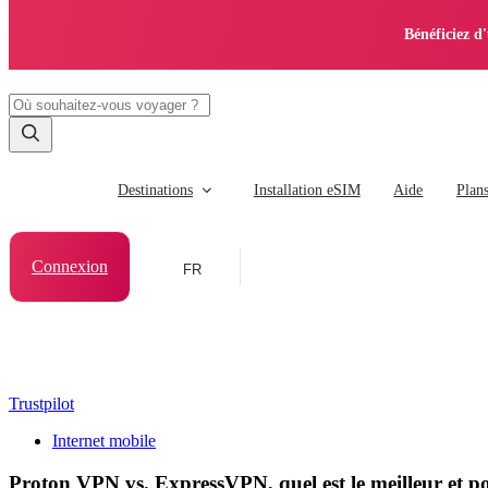
Bénéficiez d
Destinations
Installation eSIM
Aide
Plan
Connexion
FR
Trustpilot
Internet mobile
Proton VPN vs. ExpressVPN, quel est le meilleur et p