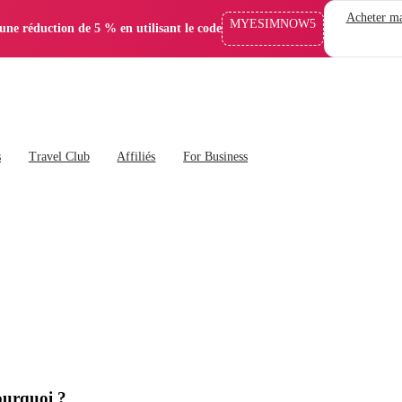
Acheter ma
MYESIMNOW5
'une réduction de 5 % en utilisant le code
s
Travel Club
Affiliés
For Business
ourquoi ?