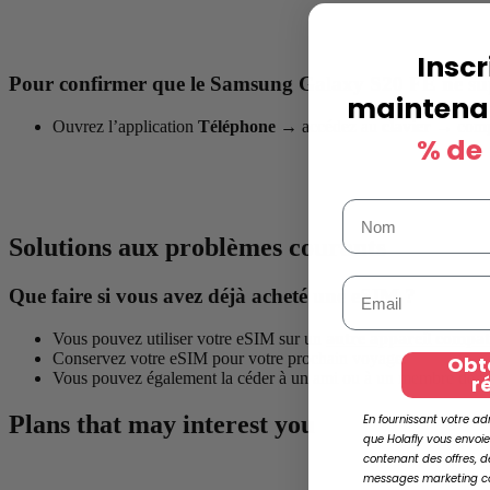
Insc
Pour confirmer que le Samsung Galaxy S20 FE ne su
maintenan
Ouvrez l’application
Téléphone
→
accédez au
clavier
→
comp
% de
Solutions aux problèmes courants
Que faire si vous avez déjà acheté une eSIM ?
Vous pouvez utiliser votre eSIM sur un
autre appareil compat
Conservez votre eSIM pour votre prochain voyage.
Obt
Vous pouvez également la céder à un ami ou à un membre de vot
r
Plans that may interest you
En fournissant votre ad
que Holafly vous envoie
contenant des offres, d
messages marketing 