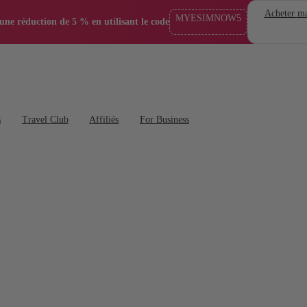
Acheter ma
MYESIMNOW5
'une réduction de 5 % en utilisant le code
s
Travel Club
Affiliés
For Business