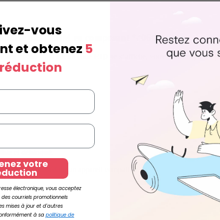
rivez-vous
pporte pas l’eSIM en composant *#06# :
t et obtenez
5
osez *
#06#
→
si aucun code
EID
ne s’affiche, votre Samsung n’est p
 réduction
ible
et
débloqué
.
enez votre
re famille possédant un appareil compatible.
éduction
resse électronique, vous acceptez
 des courriels promotionnels
es mises à jour et d'autres
conformément à sa
politique de