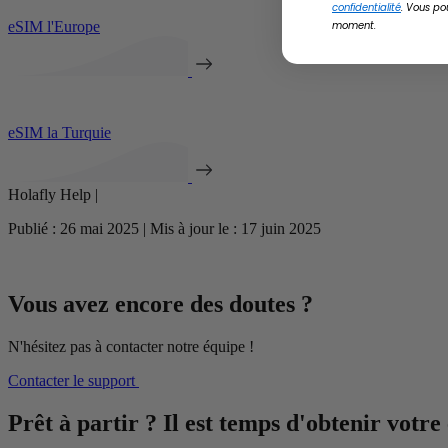
confidentialité
. Vous po
eSIM l'Europe
moment.
eSIM la Turquie
Holafly Help |
Publié : 26 mai 2025 | Mis à jour le : 17 juin 2025
Vous avez encore des doutes ?
N'hésitez pas à contacter notre équipe !
Contacter le support
Prêt à partir ? Il est temps d'obtenir votre