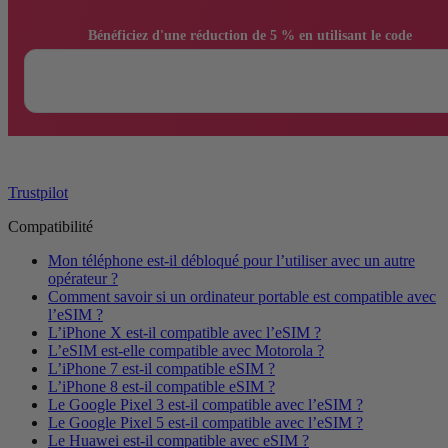
                Bénéficiez d'une réduction de 5 % en utilisant le code

Trustpilot
Compatibilité
Mon téléphone est-il débloqué pour l’utiliser avec un autre
opérateur ?
Comment savoir si un ordinateur portable est compatible avec
l’eSIM ?
L’iPhone X est-il compatible avec l’eSIM ?
L’eSIM est-elle compatible avec Motorola ?
L’iPhone 7 est-il compatible eSIM ?
L’iPhone 8 est-il compatible eSIM ?
Le Google Pixel 3 est-il compatible avec l’eSIM ?
Le Google Pixel 5 est-il compatible avec l’eSIM ?
Le Huawei est-il compatible avec eSIM ?