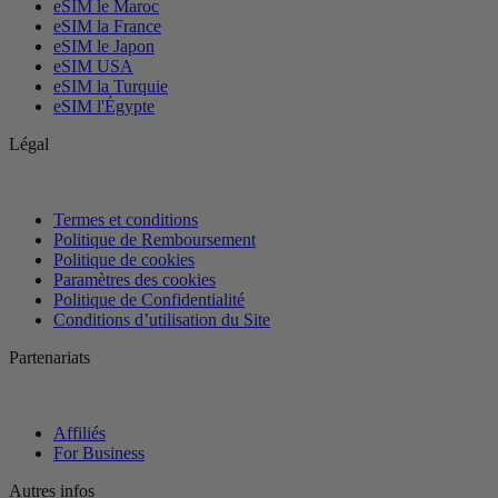
eSIM le Maroc
eSIM la France
eSIM le Japon
eSIM USA
eSIM la Turquie
eSIM l'Égypte
Légal
Termes et conditions
Politique de Remboursement
Politique de cookies
Paramètres des cookies
Politique de Confidentialité
Conditions d’utilisation du Site
Partenariats
Affiliés
For Business
Autres infos