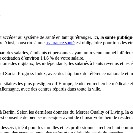
.
 accéder au système de santé en tant qu’étranger. Ici,
la santé publiqu
x. Ainsi, souscrire à une
assurance santé
est obligatoire pour tous les ét
part des salariés, étudiants et personnes ayant un revenu annuel inférie
e cotisation d’environ 14,6 % de votre salaire.
s nomades digitaux, les indépendants, les salariés à hauts revenus et les é
al Social Progress Index, avec des hôpitaux de référence nationale et int
ersitaires les plus prestigieux d’Europe, leader en recherche médicale et 
Allemagne, avec des centres répartis dans toute la ville.
e à Berlin. Selon les dernières données du Mercer Quality of Living,
la c
est conseillé de bien se renseigner avant de choisir votre lieu de réside
 desservi, idéal pour les familles et les professionnels recherchant confor
eune, des espaces verts, des cafés et un véritable esprit de quartier.