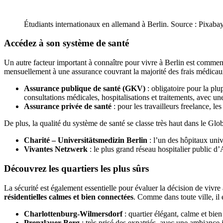
Étudiants internationaux en allemand à Berlin. Source : Pixabay
Accédez à son système de santé
Un autre facteur important à connaître pour vivre à Berlin est comment
mensuellement à une assurance couvrant la majorité des frais médicau
Assurance publique de santé (GKV)
: obligatoire pour la plu
consultations médicales, hospitalisations et traitements, avec un
Assurance privée de santé
: pour les travailleurs freelance, le
De plus, la qualité du système de santé se classe très haut dans le Glob
Charité – Universitätsmedizin Berlin
: l’un des hôpitaux univ
Vivantes Netzwerk
: le plus grand réseau hospitalier public d’
Découvrez les quartiers les plus sûrs
La sécurité est également essentielle pour évaluer la décision de vivr
résidentielles calmes et bien connectées
. Comme dans toute ville, il 
Charlottenburg-Wilmersdorf
: quartier élégant, calme et bien
Prenzlauer Berg
: très prisé des expatriés, avec une ambiance j