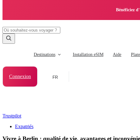
Bénéficiez d
Destinations
Installation eSIM
Aide
Plan
Connexion
FR
Trustpilot
Expatriés
Vivre à Berlin : qualité de vie, avantages et inconvéni