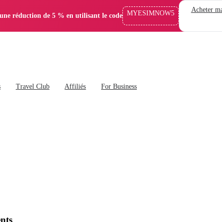
Acheter ma
MYESIMNOW5
'une réduction de 5 % en utilisant le code
s
Travel Club
Affiliés
For Business
ents