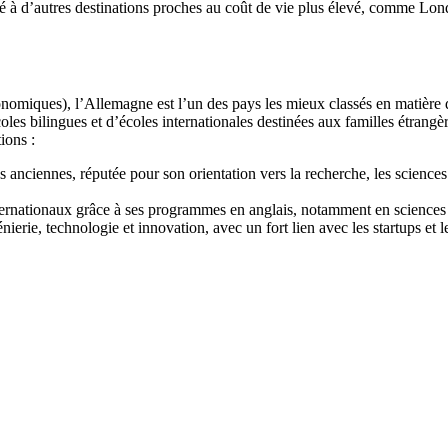
 à d’autres destinations proches au coût de vie plus élevé, comme Londr
miques), l’Allemagne est l’un des pays les mieux classés en matière 
écoles bilingues et d’écoles internationales destinées aux familles étran
ions :
us anciennes, réputée pour son orientation vers la recherche, les science
nternationaux grâce à ses programmes en anglais, notamment en sciences p
nierie, technologie et innovation, avec un fort lien avec les startups et 