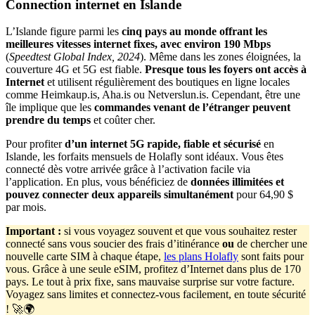
Connection internet en Islande
L’Islande figure parmi les
cinq pays au monde offrant les
meilleures vitesses internet fixes, avec environ 190
Mbps
(
Speedtest Global Index, 2024
). Même dans les zones éloignées, la
couverture 4G et 5G est fiable.
Presque tous les foyers ont accès à
Internet
et utilisent régulièrement des boutiques en ligne locales
comme Heimkaup.is, Aha.is ou Netverslun.is. Cependant, être une
île implique que les
commandes venant de l’étranger peuvent
prendre du temps
et coûter cher.
Pour profiter
d’un internet 5G rapide, fiable et sécurisé
en
Islande, les forfaits mensuels de Holafly sont idéaux. Vous êtes
connecté dès votre arrivée grâce à l’activation facile via
l’application. En plus, vous bénéficiez de
données illimitées et
pouvez connecter deux appareils simultanément
pour 64,90 $
par mois.
Important
:
si vous voyagez souvent et que vous souhaitez rester
connecté sans vous soucier des frais d’itinérance
ou
de chercher une
nouvelle carte SIM à chaque étape,
les plans Holafly
sont faits pour
vous. Grâce à une seule eSIM, profitez d’Internet dans plus de 170
pays. Le tout à prix fixe, sans mauvaise surprise sur votre facture.
Voyagez sans limites et connectez-vous facilement, en toute sécurité
! 🚀🌍