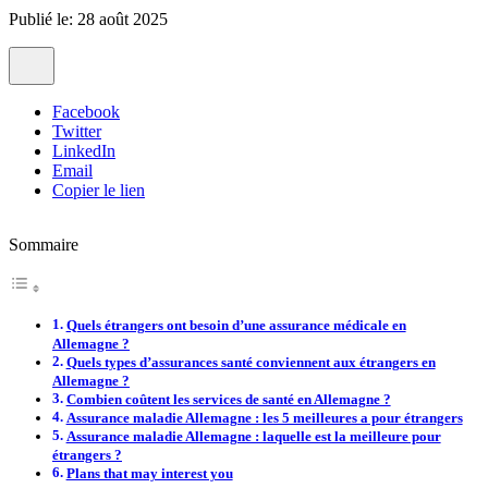
Publié le: 28 août 2025
Facebook
Twitter
LinkedIn
Email
Copier le lien
Sommaire
Quels étrangers ont besoin d’une assurance médicale en
Allemagne ?
Quels types d’assurances santé conviennent aux étrangers en
Allemagne ?
Combien coûtent les services de santé en Allemagne ?
Assurance maladie Allemagne : les 5 meilleures a pour étrangers
Assurance maladie Allemagne : laquelle est la meilleure pour
étrangers ?
Plans that may interest you