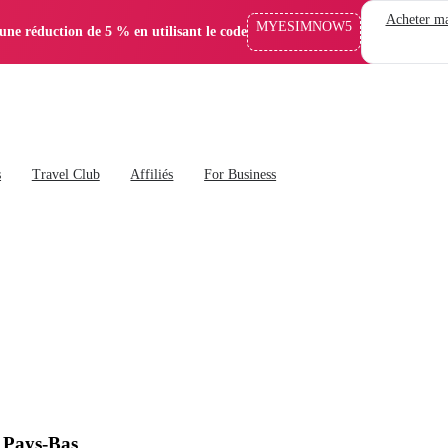
Acheter ma
MYESIMNOW5
'une réduction de 5 % en utilisant le code
s
Travel Club
Affiliés
For Business
x Pays-Bas