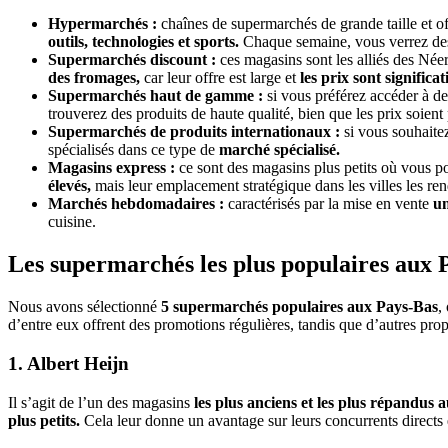
Hypermarchés :
chaînes de supermarchés de grande taille et of
outils, technologies et sports.
Chaque semaine, vous verrez des
Supermarchés discount :
ces magasins sont les alliés des Née
des fromages,
car leur offre est large et
les prix sont significa
Supermarchés haut de gamme :
si vous préférez accéder à d
trouverez des produits de haute qualité, bien que les prix soien
Supermarchés de produits internationaux :
si vous souhaite
spécialisés dans ce type de
marché spécialisé.
Magasins express :
ce sont des magasins plus petits où vous 
élevés,
mais leur emplacement stratégique dans les villes les re
Marchés hebdomadaires :
caractérisés par la mise en vente
un
cuisine.
Les supermarchés les plus populaires aux 
Nous avons sélectionné
5 supermarchés populaires aux Pays-Bas
,
d’entre eux offrent des promotions régulières, tandis que d’autres pro
1. Albert Heijn
Il s’agit de l’un des magasins
les plus anciens et les plus répandus
plus petits.
Cela leur donne un avantage sur leurs concurrents directs