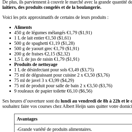
De plus, ils parviennent à couvrir le marché avec la grande quantité d
laitiers, des produits congelés et de la boulangerie.
Voici les prix approximatifs de certains de leurs produits :
Aliments
450 g de légumes mélangés €1,79 ($1,91)
1 L de lait entier €1,50 ($1,61)
500 g de spaghetti €1,19 ($1,28)
500 g de yaourt grec €1,79 ($1,91)
200 g de fraises €2,15 ($2,32)
1,5 L de jus de raisin €1,79 ($1,91)
Produits de nettoyage
1 L de désinfectant pour sols €3,49 ($3,75)
75 ml de dégraissant pour cuisine 2 x €3,50 ($3,76)
75 ml de javel 3 x €3,99 ($4,29)
75 ml de produit pour salle de bain 2 x €3,50 ($3,76)
9 rouleaux de papier toilette €6,10 ($6,56)
Ses heures d’ouverture sont du
lundi au vendredi de 8h à 22h et le
souhaitez faire vos courses chez Albert Heijn sans quitter votre domi
Avantages
-Grande variété de produits alimentaires.