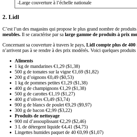
-Large couverture à l’échelle nationale
2. Lidl
C’est l’un des magasins qui propose le plus grand nombre de produits
meubles.
Il se caractérise par sa
large gamme de produits à prix mo
Concernant sa couverture à travers le pays,
Lidl compte plus de 400 
n’arrivent pas à se rendre à des prix modérés. Voici quelques produits e
Aliments
1 kg de mandarines €1,29 ($1,38)
500 g de tomates sur la vigne €1,69 ($1,82)
200 g d’oignons €0,49 ($0,53)
1 kg de pommes petites €1,29 ($1,38)
400 g de champignons €1,29 ($1,38)
500 g de carottes €1,19 ($1,27)
400 g d’olives €3,49 ($3,74)
900 g de blancs de poulet €9,29 ($9,97)
300 g de bacon €2,99 ($3,22)
Produits de nettoyage
900 ml d’assouplissant €2,29 ($2,46)
3 L de détergent liquide €4,41 ($4,75)
Lingettes humides paquet de 40 €0,99 ($1,07)