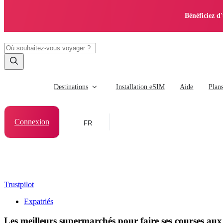
Bénéficiez d
Destinations
Installation eSIM
Aide
Plan
Connexion
FR
Trustpilot
Expatriés
Les meilleurs supermarchés pour faire ses courses au