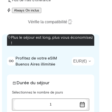
Plus de frais d’itinérance
Always On inclus
Vérifie la compatibilité
Plus le séjour est long, plus vous économisez
!
Profitez de votre eSIM
EUR
(
€
)
Buenos Aires illimitée
Durée du séjour
Sélectionnez le nombre de jours
1