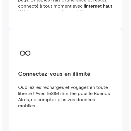
pays. Évitez les frais d'itinérance et restez
connecté à tout moment avec l
Internet haut
débit
en quelques minutes à létranger, que
vous voyagiez ou travailliez.
Connectez-vous en illimité
Oubliez les recharges et voyagez en toute
liberté ! Avec l’eSIM illimitée pour le Buenos
Aires, ne comptez plus vos données
mobiles.