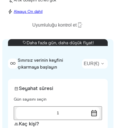
Artık dolaşım ücreti yok
Always On dahil
Uyumluluğu kontrol et
Daha fazla gün, daha düşük fiyat!
Sınırsız verinin keyfini
EUR
(
€
)
çıkarmaya başlayın
Seyahat süresi
Gün sayısını seçin
1
Kaç kişi?