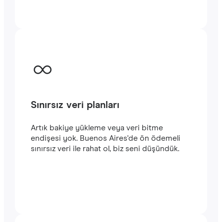
kalın. Hizmetlerimizi kullanmaya kolayca
başlayabilirsiniz. Satın alma işlemini
tamamladığınızda e-posta adresinize
gönderilecek olan QR kodunu akıllı
telefonunuzun kamerasıyla tarayarak Buenos
Aires seyahatinizde
hızlı ve istikrarlı bir
internet
bağlantısının keyfini çıkarabilirsiniz.‎
Sınırsız veri planları
Artık bakiye yükleme veya veri bitme
endişesi yok. Buenos Aires'de ön ödemeli
sınırsız veri ile rahat ol, biz seni düşündük.