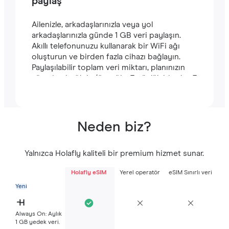
paylaş
Ailenizle, arkadaşlarınızla veya yol
arkadaşlarınızla günde 1 GB veri paylaşın.
Akıllı telefonunuzu kullanarak bir WiFi ağı
oluşturun ve birden fazla cihazı bağlayın.
Paylaşılabilir toplam veri miktarı, planınızın
süresine bağlıdır (örneğin, 7 günlük bir plan 7
GB içerir).
Neden biz?
Yalnızca Holafly kaliteli bir premium hizmet sunar.
Holafly eSIM
Yerel operatör
eSIM Sınırlı veri
Yeni
Always On: Aylık
1 GB yedek veri.