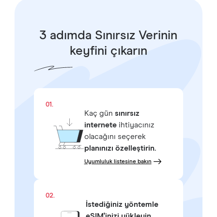
3 adımda Sınırsız Verinin
keyfini çıkarın
01.
Kaç gün
sınırsız
internete
ihtiyacınız
olacağını seçerek
planınızı özelleştirin.
Uyumluluk listesine bakın
02.
İstediğiniz yöntemle
eSIM'inizi yükleyin.