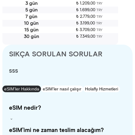
3 gün
₺ 1.209,00
TRY
5 gün
₺ 1.699,00
TRY
7 gün
₺ 2.779,00
TRY
10 gün
₺ 3.199,00
TRY
15 gün
₺ 3.709,00
TRY
30 gün
₺ 7.349,00
TRY
SIKÇA SORULAN SORULAR
SSS
eSIM'ler Hakkında
eSIM'ler nasıl çalışır
Holafly Hizmetleri
eSIM nedir?
eSIM’imi ne zaman teslim alacağım?