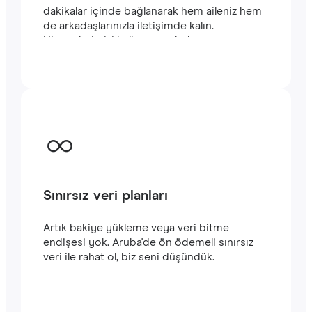
dakikalar içinde bağlanarak hem aileniz hem
de arkadaşlarınızla iletişimde kalın.
Hizmetlerimizi kullanmaya kolayca
başlayabilirsiniz. Satın alma işlemini
tamamladığınızda e-posta adresinize
gönderilecek olan QR kodunu akıllı
telefonunuzun kamerasıyla tarayarak Aruba
seyahatinizde
hızlı ve istikrarlı bir internet
bağlantısının keyfini çıkarabilirsiniz.‎
Sınırsız veri planları
Artık bakiye yükleme veya veri bitme
endişesi yok. Aruba'de ön ödemeli sınırsız
veri ile rahat ol, biz seni düşündük.