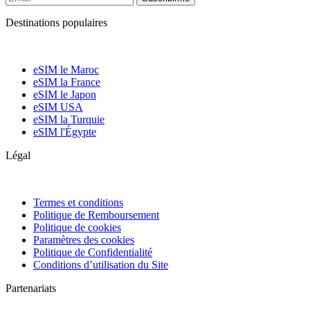
Destinations populaires
eSIM le Maroc
eSIM la France
eSIM le Japon
eSIM USA
eSIM la Turquie
eSIM l'Égypte
Légal
Termes et conditions
Politique de Remboursement
Politique de cookies
Paramètres des cookies
Politique de Confidentialité
Conditions d’utilisation du Site
Partenariats