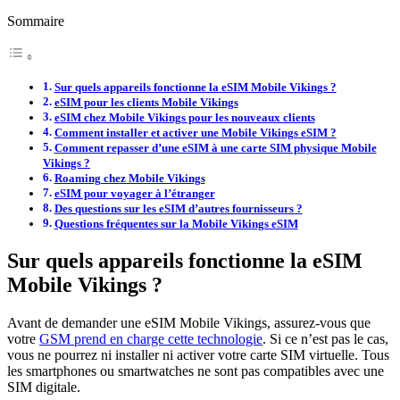
Sommaire
Sur quels appareils fonctionne la eSIM Mobile Vikings ?
eSIM pour les clients Mobile Vikings
eSIM chez Mobile Vikings pour les nouveaux clients
Comment installer et activer une Mobile Vikings eSIM ?
Comment repasser d’une eSIM à une carte SIM physique Mobile
Vikings ?
Roaming chez Mobile Vikings
eSIM pour voyager à l’étranger
Des questions sur les eSIM d’autres fournisseurs ?
Questions fréquentes sur la Mobile Vikings eSIM
Sur quels appareils fonctionne la eSIM
Mobile Vikings ?
Avant de demander une eSIM Mobile Vikings, assurez-vous que
votre
GSM prend en charge cette technologie
. Si ce n’est pas le cas,
vous ne pourrez ni installer ni activer votre carte SIM virtuelle. Tous
les smartphones ou smartwatches ne sont pas compatibles avec une
SIM digitale.