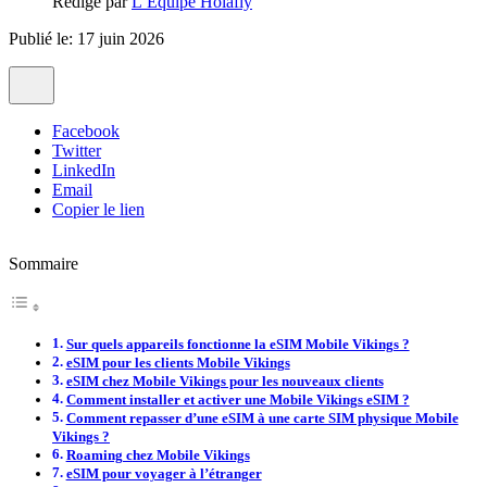
Rédigé par
L’Équipe Holafly
Publié le: 17 juin 2026
Facebook
Twitter
LinkedIn
Email
Copier le lien
Sommaire
Sur quels appareils fonctionne la eSIM Mobile Vikings ?
eSIM pour les clients Mobile Vikings
eSIM chez Mobile Vikings pour les nouveaux clients
Comment installer et activer une Mobile Vikings eSIM ?
Comment repasser d’une eSIM à une carte SIM physique Mobile
Vikings ?
Roaming chez Mobile Vikings
eSIM pour voyager à l’étranger