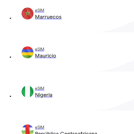
eSIM
Marruecos
eSIM
Mauricio
eSIM
Nigeria
eSIM
República Centroafricana