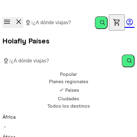
Carrera de premios.
Invita amigos. Gana hasta €100
Holafly Países
Popular
Planes regionales
Países
Ciudades
Todos los destinos
África