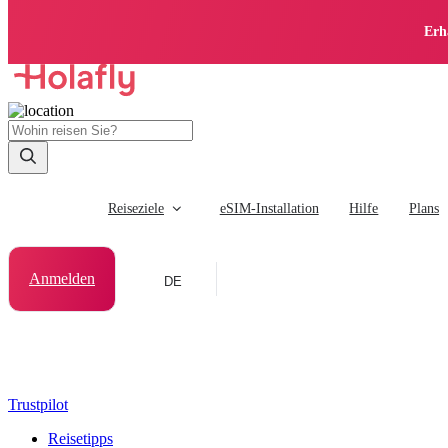
Erh
Reiseziele
eSIM-Installation
Hilfe
Plans
Anmelden
DE
Trustpilot
Reisetipps