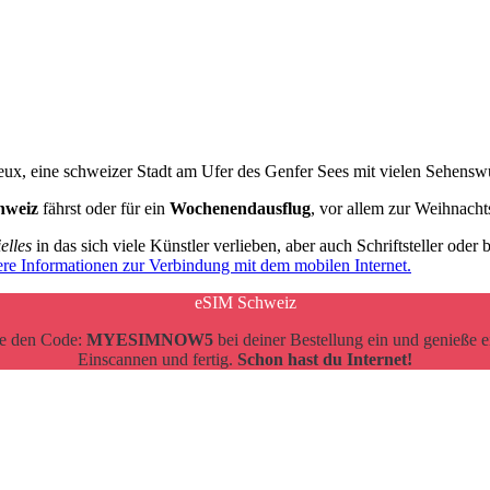
reux, eine schweizer Stadt am Ufer des Genfer Sees mit vielen Sehensw
hweiz
fährst oder für ein
Wochenendausflug
, vor allem zur Weihnacht
elles
in das sich viele Künstler verlieben, aber auch Schriftsteller ode
ere Informationen zur Verbindung mit dem mobilen Internet.
eSIM Schweiz
be den Code:
MYESIMNOW5
bei deiner Bestellung ein und genieße 
Einscannen und fertig.
Schon hast du Internet!