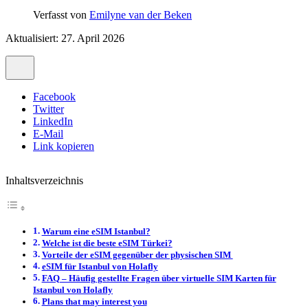
Verfasst von
Emilyne van der Beken
Aktualisiert: 27. April 2026
Facebook
Twitter
LinkedIn
E-Mail
Link kopieren
Inhaltsverzeichnis
Warum eine eSIM Istanbul?
Welche ist die beste eSIM Türkei?
Vorteile der eSIM gegenüber der physischen SIM
eSIM für Istanbul von Holafly
FAQ – Häufig gestellte Fragen über virtuelle SIM Karten für
Istanbul von Holafly
Plans that may interest you