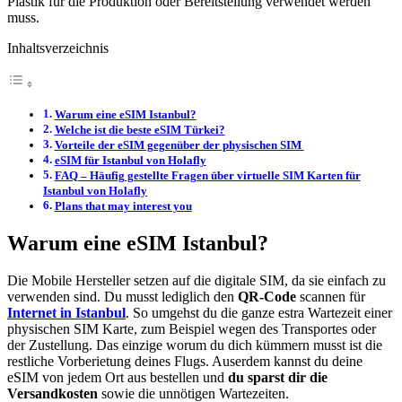
Plastik für die Produktion oder Bereitstellung verwendet werden
muss.
Inhaltsverzeichnis
Warum eine eSIM Istanbul?
Welche ist die beste eSIM Türkei?
Vorteile der eSIM gegenüber der physischen SIM
eSIM für Istanbul von Holafly
FAQ – Häufig gestellte Fragen über virtuelle SIM Karten für
Istanbul von Holafly
Plans that may interest you
Warum eine eSIM Istanbul?
Die Mobile Hersteller setzen auf die digitale SIM, da sie einfach zu
verwenden sind. Du musst lediglich den
QR-Code
scannen für
Internet in Istanbul
. So umgehst du die ganze estra Wartezeit einer
physischen SIM Karte, zum Beispiel wegen des Transportes oder
der Zustellung. Das einzige worum du dich kümmern musst ist die
restliche Vorberietung deines Flugs. Auserdem kannst du deine
eSIM von jedem Ort aus bestellen und
du sparst dir die
Versandkosten
sowie die unnötigen Wartezeiten.