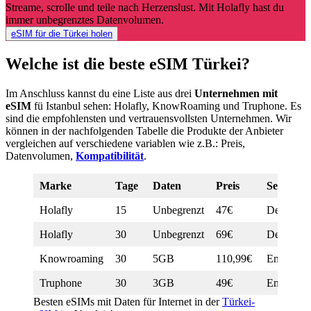
Streame, scrolle und teile nach Herzenslust. Mit Holafly hast du
immer unbegrenztes Datenvolumen.
eSIM für die Türkei holen
Welche ist die beste eSIM Türkei?
Im Anschluss kannst du eine Liste aus drei
Unternehmen mit
eSIM
fü Istanbul sehen: Holafly, KnowRoaming und Truphone. Es
sind die empfohlensten und vertrauensvollsten Unternehmen. Wir
können in der nachfolgenden Tabelle die Produkte der Anbieter
vergleichen auf verschiedene variablen wie z.B.: Preis,
Datenvolumen,
Kompatibilität
.
Marke
Tage
Daten
Preis
Service
Holafly
15
Unbegrenzt
47€
Deutsch
Holafly
30
Unbegrenzt
69€
Deutsch
Knowroaming
30
5GB
110,99€
English
Truphone
30
3GB
49€
English
Besten eSIMs mit Daten für Internet in der
Türkei-