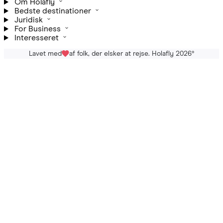
Om Holafly
Bedste destinationer
Juridisk
For Business
Interesseret
Lavet med
af folk, der elsker at rejse. Holafly 2026
®