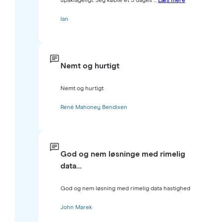
upåklageligt. Jeg købte et 3 dages ...
Læs mere
Ian
Nemt og hurtigt
Nemt og hurtigt
René Mahoney Bendixen
God og nem løsninge med rimelig
data…
God og nem løsning med rimelig data hastighed
John Marek