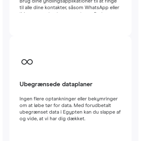
Brug dine yndlingsapplikationer til at ringe
til alle dine kontakter, såsom WhatsApp eller
iMessage, uden begrænsninger. Du kan
beholde dit sædvanlige lokale SIM-kort til at
modtage vigtige SMS’er og opkald. Dette
eSIM til Egypten bruger CARRIER-
netværket, et af de hurtigste i landet. Rejse
eSIM’er er meget nemme at konfigurere: Du
vil straks modtage en QR-kode i din e-mail.
Scan den med din mobil, og i løbet af få
minutter har du allerede
højhastigheds-
internet
i Egypten. Det er alt.
Ubegrænsede dataplaner
Ingen flere optankninger eller bekymringer
om at løbe tør for data. Med forudbetalt
ubegrænset data i Egypten kan du slappe af
og vide, at vi har dig dækket.