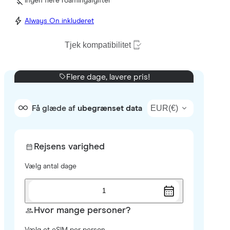
Ingen flere roamingafgifter
Always On inkluderet
Tjek kompatibilitet
Flere dage, lavere pris!
EUR
(
€
)
Få glæde af
ubegrænset data
Rejsens varighed
Vælg antal dage
1
Hvor mange personer?
Vælg et eSIM per person