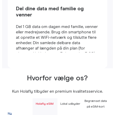
Del dine data med familie og
venner
Del 1 GB data om dagen med familie, venner
eller medrejsende. Brug din smartphone til
at oprette et WiFi-netværk og tilslutte flere
enheder. Din samlede delbare data
afhænger af længden på din plan (for
eksempel inkluderer en 7-dages plan 7 GB).
Hvorfor vælge os?
Kun Holafly tilbyder en premium kvalitetsservice.
Begrænset data
Holafly eSIM
Lokal udbyder
på eSIM-kort
Ny