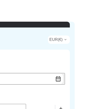
EUR
(
€
)