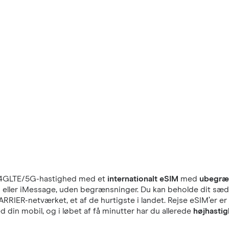
4GLTE/5G-hastighed med et
internationalt eSIM
med
ubegræ
pp eller iMessage, uden begrænsninger. Du kan beholde dit sædv
ARRIER-netværket, et af de hurtigste i landet. Rejse eSIM’er e
din mobil, og i løbet af få minutter har du allerede
højhastig