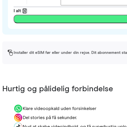
I alt
Installer dit eSIM før eller under din rejse. Dit abonnement st
Hurtig og pålidelig forbindelse
Klare videoopkald uden forsinkelser
Del stories på få sekunder.
Nyd at skabe videoindhold, og få superhurtig uplo