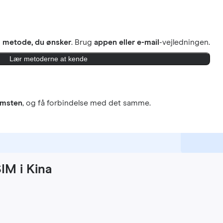
n
metode, du ønsker
. Brug
appen eller e-mail
-vejledningen.
Lær metoderne at kende
omsten
, og få forbindelse med det samme.
IM i Kina